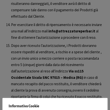
risulteranno danneggiati, il venditore avrà il diritto di
compensare tale danno con il pagamento dei Prodotti già
effettuato dal Cliente.
Per esercitare il diritto di ripensamento è necessario inviare
una mail all’indirizzo mail
info@attrezzatureperbar.it
al
fine di ottenere l’autorizzazione a procedere con il reso.
Dopo aver ricevuto l’autorizzazione, i Prodotti dovranno
essere rispediti al venditore, a rischio e a spese del cliente ,
con un invio unico a mezzo corriere o posta raccomandata
entro 5 (cinque) giorni dalla data del ricevimento
dall’autorizzazione al reso all’indirizzo
Via ss115
Occidentale Sicula SNC
97015 – Modica (RG)
in caso di
mancato recapito del pacco restituito, il venditore chiederà
al cliente la prova di avvenuta consegna,ovvero il cedolino
riportante la firma di colui che ha ricevuto il pacco restituito.
Se il cliente non fornirà la prova di consegna, il venditore non
Informativa Cookie
potrà concedere il rimborso.