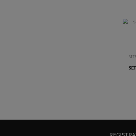
VASSOI
(4)
ATTREZZATURE ELETTRICHE
(1)
ATTREZZATURE PER BAR
(24)
BICCHIERI
(151)
CAFFETTERIA
(7)
GHIACCIO
(9)
ATT
MIXING GLASS
(1)
SET
MODULI E BANCHI BAR
(24)
PRODOTTI ANALCOLICI
(146)
Senza categoria
(3)
VETRO DA SERVIZIO
(1)
REGISTRA