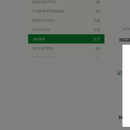
DASH BOTTLE
(6)
FLAIR BARTENDING
(5)
FRUIT TOOLS
(18)
ATT
ICE TOOLS
(13)
JIGGER
(17)
JIGG
KIT E BORSE
(6)
MIXING GLASS
(6)
MUDDLER E SPREMILIME
(12)
PINZE
(4)
POURER
(20)
SHAKER
(28)
SIFONI
(14)
ATT
SOTTOBICCHIERI
(5)
JIGGE
STRAINER
(17)