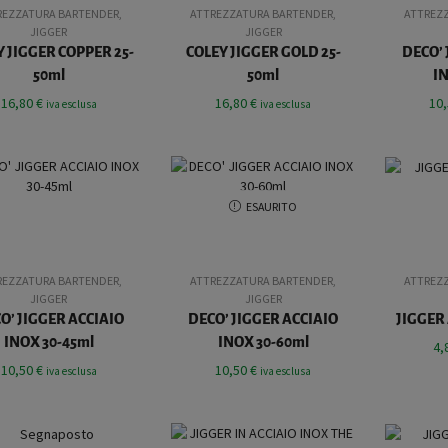
REZZATURA BARTENDER
,
ATTREZZATURA BARTENDER
,
ATTREZ
JIGGER
JIGGER
Y JIGGER COPPER 25-
COLEY JIGGER GOLD 25-
DECO’ 
50ml
50ml
I
16,80
€
16,80
€
10
iva esclusa
iva esclusa
ESAURITO
REZZATURA BARTENDER
,
ATTREZZATURA BARTENDER
,
ATTREZ
JIGGER
JIGGER
O’ JIGGER ACCIAIO
DECO’ JIGGER ACCIAIO
JIGGER 
INOX 30-45ml
INOX 30-60ml
4,
10,50
€
10,50
€
iva esclusa
iva esclusa