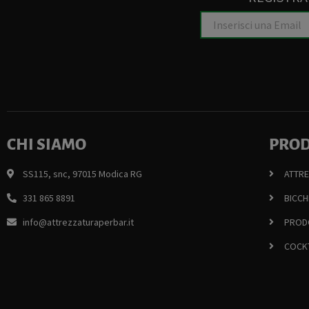
CHI SIAMO
PROD
SS115, snc, 97015 Modica RG
ATTR
331 865 8891
BICCH
info@attrezzaturaperbar.it
PRODO
COCKT