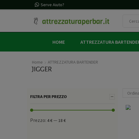
egalo con un ordine minimo di 60€ (iva inclusa)
Serve Aiuto?
HOME
ATTREZZATURA BARTENDE
Home
ATTREZZATURA BARTENDER
JIGGER
FILTRA PER PREZZO
Prezzo:
—
4 €
18 €