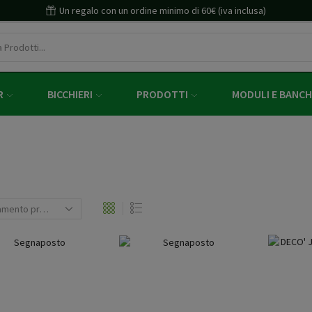
Un regalo con un ordine minimo di 60€ (iva inclusa)
R
BICCHIERI
PRODOTTI
MODULI E BANCH