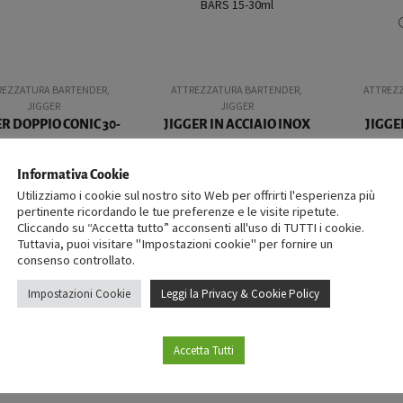
REZZATURA BARTENDER
,
ATTREZZATURA BARTENDER
,
ATTREZ
JIGGER
JIGGER
ER DOPPIO CONIC 30-
JIGGER IN ACCIAIO INOX
JIGGE
60ml
THE BARS 15-30ml
17
5,36
€
10,40
€
iva esclusa
iva esclusa
Informativa Cookie
Utilizziamo i cookie sul nostro sito Web per offrirti l'esperienza più
pertinente ricordando le tue preferenze e le visite ripetute.
Cliccando su “Accetta tutto” acconsenti all'uso di TUTTI i cookie.
Tuttavia, puoi visitare "Impostazioni cookie" per fornire un
consenso controllato.
Impostazioni Cookie
Leggi la Privacy & Cookie Policy
REZZATURA BARTENDER
,
ATTREZZATURA BARTENDER
,
ATTREZ
JIGGER
JIGGER
Accetta Tutti
R LEOPOLD GOLD 25-
JIGGER LEOPOLD RAME 25-
JIGGER 
50ml
50ml