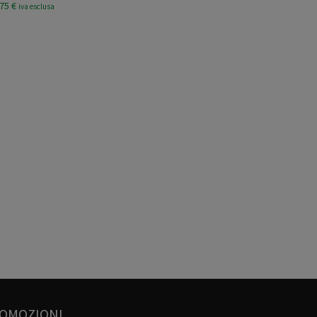
,75
€
iva esclusa
ROMOZIONI