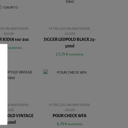
ESAURITO
ZATURA BARTENDER
,
ATTREZZATURA BARTENDER
,
JIGGER
JIGGER
R KIDIA 1oz-2oz
JIGGER LEOPOLD BLACK 25-
50ml
,00
€
iva esclusa
17,75
€
iva esclusa
ZATURA BARTENDER
,
ATTREZZATURA BARTENDER
,
JIGGER
JIGGER
LEOPOLD VINTAGE
POUR CHECK WFA
25-50ml
8,70
€
iva esclusa