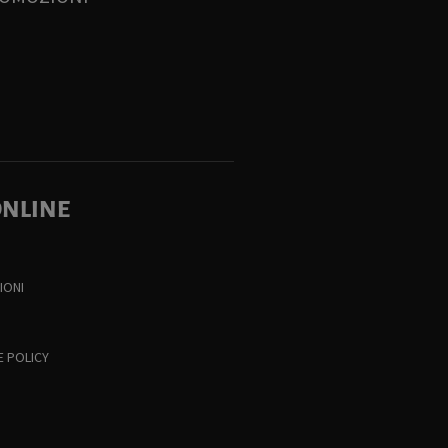
ONLINE
IONI
E POLICY