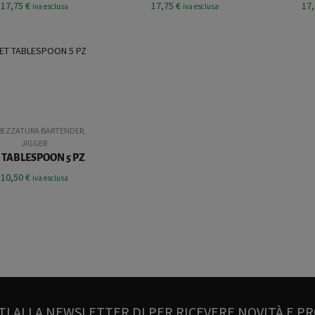
17,75
€
17,75
€
17
iva esclusa
iva esclusa
REZZATURA BARTENDER
,
JIGGER
 TABLESPOON 5 PZ
10,50
€
iva esclusa
TI ALLA NEWSLETTER DI PER RICEVERE NOVITÀ E P