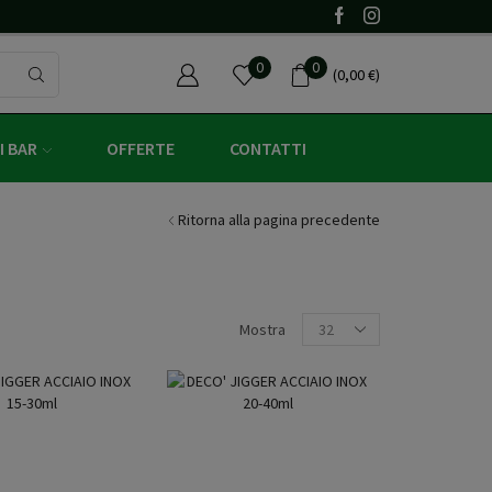
Un regalo con un ordine minimo di 60€ (iva 
0
0
(
0,00
€
)
I BAR
OFFERTE
CONTATTI
Ritorna alla pagina precedente
Mostra