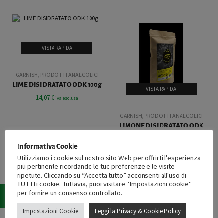
VISTA RAPIDA
GARNISH
,
PRODOTTI ANALCOLICI
LIME DISIDRATATO ODK 100g
VISTA RAPIDA
14,07
€
iva esclusa
GARNISH
,
PRODOTTI ANALCOLICI
LIMONE DISIDRATATO ODK
100g
Informativa Cookie
14,07
€
iva esclusa
Utilizziamo i cookie sul nostro sito Web per offrirti l'esperienza
più pertinente ricordando le tue preferenze e le visite
ripetute. Cliccando su “Accetta tutto” acconsenti all'uso di
TUTTI i cookie. Tuttavia, puoi visitare "Impostazioni cookie"
per fornire un consenso controllato.
ESAURITO
VISTA RAPIDA
VISTA RAPIDA
Impostazioni Cookie
Leggi la Privacy & Cookie Policy