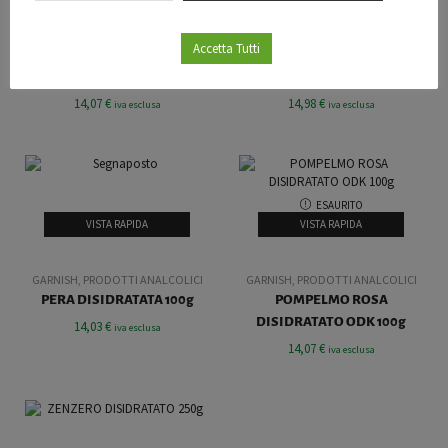
GARNISH
,
PRODOTTI ANALCOLICI
GARNISH
,
PRODOTTI ANALCOLICI
Accetta Tutti
MELA VERDE DISIDRATATA
PEPE JAMAICANO BOTANICA
ODK 100g
310g
14,07
€
14,98
€
iva esclusa
iva esclusa
ESAURITO
VISTA RAPIDA
VISTA RAPIDA
GARNISH
,
PRODOTTI ANALCOLICI
GARNISH
,
PRODOTTI ANALCOLICI
PERA DISIDRATATA 100g
POMPELMO ROSA
DISIDRATATO ODK 100g
14,03
€
iva esclusa
14,07
€
iva esclusa