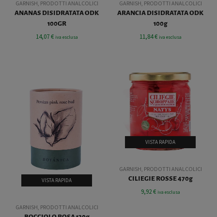
GARNISH
,
PRODOTTI ANALCOLICI
GARNISH
,
PRODOTTI ANALCOLICI
ANANAS DISIDRATATA ODK
ARANCIA DISIDRATATA ODK
100GR
100g
14,07
€
11,84
€
iva esclusa
iva esclusa
VISTA RAPIDA
GARNISH
,
PRODOTTI ANALCOLICI
CILIEGIE ROSSE 470g
VISTA RAPIDA
9,92
€
iva esclusa
GARNISH
,
PRODOTTI ANALCOLICI
BOCCIOLO ROSA 130g