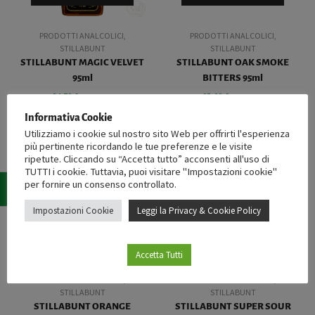
PRODOTTI ANALCOLICI
,
PRODOTTI ANALCOLICI
,
STILLABUNT
STILLABUNT
STILLABUNT MAGIC VELVET
STILLABUNT OAK SMOKE
95ml
BITTERS 95ml
34,70
€
25,08
€
iva esclusa
iva esclusa
Informativa Cookie
Utilizziamo i cookie sul nostro sito Web per offrirti l'esperienza
più pertinente ricordando le tue preferenze e le visite
ripetute. Cliccando su “Accetta tutto” acconsenti all'uso di
TUTTI i cookie. Tuttavia, puoi visitare "Impostazioni cookie"
per fornire un consenso controllato.
ESAURITO
Impostazioni Cookie
Leggi la Privacy & Cookie Policy
VISTA RAPIDA
VISTA RAPIDA
Accetta Tutti
PRODOTTI ANALCOLICI
,
PRODOTTI ANALCOLICI
,
STILLABUNT
STILLABUNT
STILLABUNT ORANGE
STILLABUNT SUPER SOUR