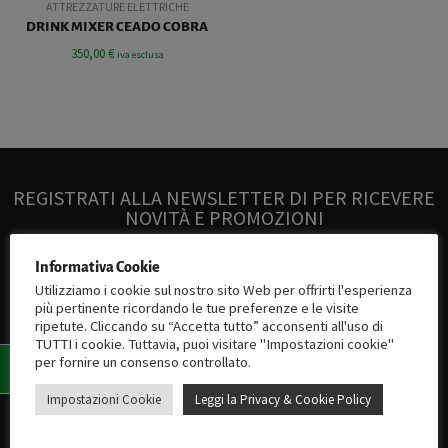
ATTREZZATURE ELETTRICHE
DRINK MIXER CEADO COBRA
350,00
€
iva esclusa
REGISTRATI ALLA NEWSLETTER DI PER RICEVERE
NOVITÀ E PROMOZIONI
Informativa Cookie
Utilizziamo i cookie sul nostro sito Web per offrirti l'esperienza
REGISTRATI
più pertinente ricordando le tue preferenze e le visite
ripetute. Cliccando su “Accetta tutto” acconsenti all'uso di
TUTTI i cookie. Tuttavia, puoi visitare "Impostazioni cookie"
per fornire un consenso controllato.
Impostazioni Cookie
Leggi la Privacy & Cookie Policy