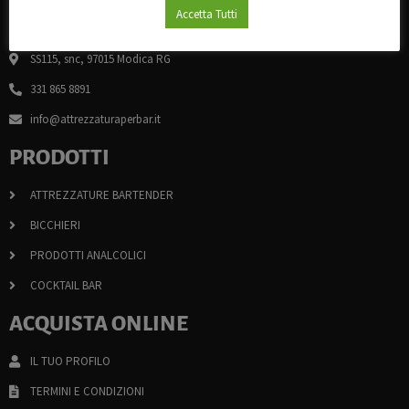
Accetta Tutti
CHI SIAMO
SS115, snc, 97015 Modica RG
331 865 8891
info@attrezzaturaperbar.it
PRODOTTI
ATTREZZATURE BARTENDER
BICCHIERI
PRODOTTI ANALCOLICI
COCKTAIL BAR
ACQUISTA ONLINE
IL TUO PROFILO
TERMINI E CONDIZIONI