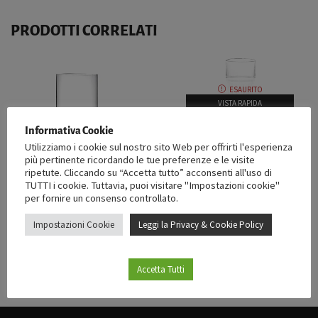
PRODOTTI CORRELATI
ESAURITO
VISTA RAPIDA
ESAURITO
Informativa Cookie
HIGHBALL
,
BICCHIERI
Utilizziamo i cookie sul nostro sito Web per offrirti l'esperienza
EVEREST BICCHIERE
più pertinente ricordando le tue preferenze e le visite
VISTA RAPIDA
ripetute. Cliccando su “Accetta tutto” acconsenti all'uso di
BEVERAGE 35,5cl X12
TUTTI i cookie. Tuttavia, puoi visitare "Impostazioni cookie"
36,13
€
iva esclusa
per fornire un consenso controllato.
BICCHIERI
,
COLLINS
BICCHIERE COLLINS FINESSE
Impostazioni Cookie
Leggi la Privacy & Cookie Policy
NUDE 35cl X6
18,00
€
iva esclusa
Accetta Tutti