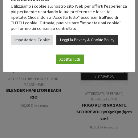
PRODOTTI CORRELATI
Utilizziamo i cookie sul nostro sito Web per offrirti l'esperienza
più pertinente ricordando le tue preferenze e le visite
ripetute. Cliccando su “Accetta tutto” acconsenti all'uso di
TUTTI i cookie. Tuttavia, puoi visitare "Impostazioni cookie"
per fornire un consenso controllato.
Impostazioni Cookie
Leggi la Privacy & Cookie Policy
ESAURITO
ESAURITO
Accetta Tutti
VISTA RAPIDA
VISTA RAPIDA
ATTREZZATURE PER BAR
,
GRANDI
MACCHINARI
BLENDER HAMILTON BEACH
ATTREZZATURE PER BAR
,
RIO
REFRIGERAZIONE
FRIGO VETRINA 2 ANTE
450,00
€
iva esclusa
SCORREVOLI 90X52X90(h)cm
201l
816,38
€
iva esclusa