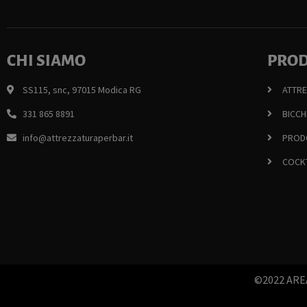
CHI SIAMO
PROD
SS115, snc, 97015 Modica RG
ATTR
331 865 8891
BICCH
info@attrezzaturaperbar.it
PRODO
COCKT
©2022 AREA3