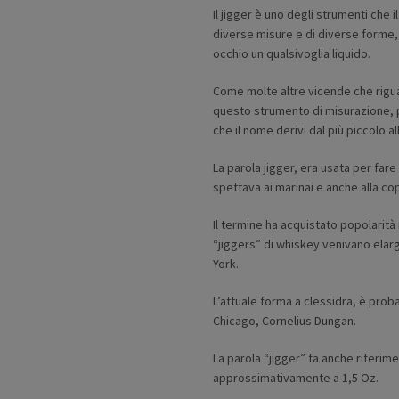
Il jigger è uno degli strumenti che 
diverse misure e di diverse forme,
occhio un qualsivoglia liquido.
Come molte altre vicende che riguar
questo strumento di misurazione, p
che il nome derivi dal più piccolo a
La parola jigger, era usata per fare
spettava ai marinai e anche alla cop
Il termine ha acquistato popolarità
“jiggers” di whiskey venivano elargi
York.
L’attuale forma a clessidra, è proba
Chicago, Cornelius Dungan.
La parola “jigger” fa anche riferim
approssimativamente a 1,5 Oz.