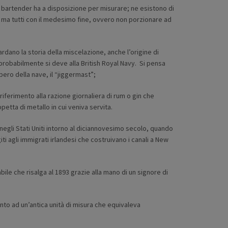
il bartender ha a disposizione per misurare; ne esistono di
 ma tutti con il medesimo fine, ovvero non porzionare ad
dano la storia della miscelazione, anche l’origine di
robabilmente si deve alla British Royal Navy. Si pensa
lbero della nave, il “jiggermast”;
 riferimento alla razione giornaliera di rum o gin che
petta di metallo in cui veniva servita.
 negli Stati Uniti intorno al diciannovesimo secolo, quando
ti agli immigrati irlandesi che costruivano i canali a New
bile che risalga al 1893 grazie alla mano di un signore di
ento ad un’antica unità di misura che equivaleva