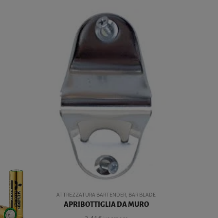
ATTR
COBBL
ATTREZZATURA BARTENDER
,
BAR BLADE
APRIBOTTIGLIA DA MURO