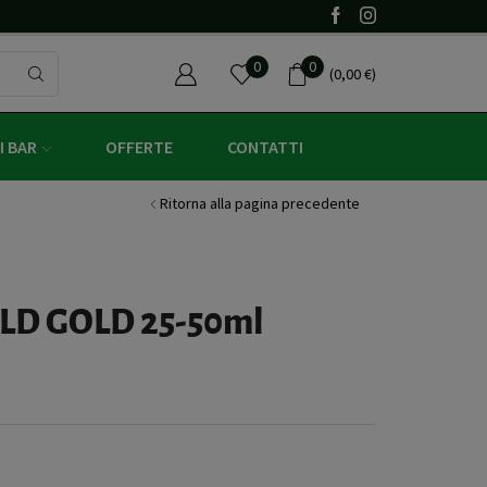
Un regalo con un ordine minimo di 60€ (iva 
0
0
(
0,00
€
)
I BAR
OFFERTE
CONTATTI
Ritorna alla pagina precedente
LD GOLD 25-50ml