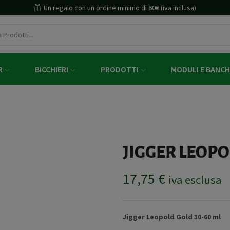
Un regalo con un ordine minimo di 60€ (iva inclusa)
R
BICCHIERI
PRODOTTI
MODULI E BANCH
JIGGER LEOPO
17,75
€
iva esclusa
Jigger Leopold Gold 30-60 ml