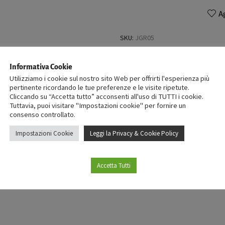
A
SKU:
JGR05
Categorie:
ATTREZZATURA BARTENDER
,
Informativa Cookie
Utilizziamo i cookie sul nostro sito Web per offrirti l'esperienza più
pertinente ricordando le tue preferenze e le visite ripetute.
Cliccando su “Accetta tutto” acconsenti all'uso di TUTTI i cookie.
Tuttavia, puoi visitare "Impostazioni cookie" per fornire un
consenso controllato.
RECENSIONI (0)
Impostazioni Cookie
Leggi la Privacy & Cookie Policy
RECENSISCI PER PRIMO “JIGGER LE
Accetta Tutti
Devi
effettuare l’accesso
per pu