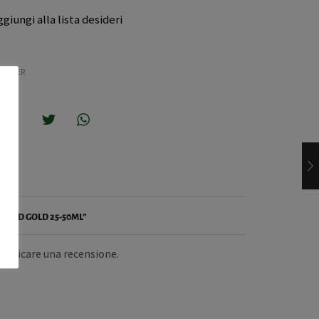
ggiungi alla lista desideri
JIGGER
OPOLD GOLD 25-50ML”
bblicare una recensione.