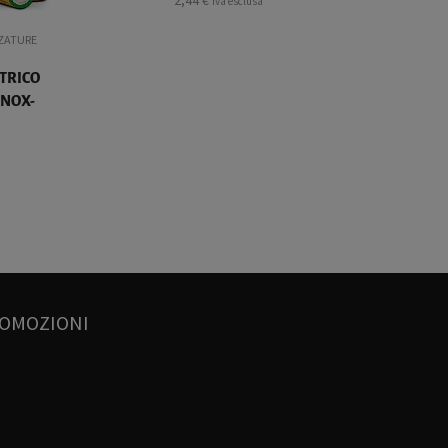
2,44
€
iva esclusa
ZATURE
TTRICO
INOX-
ROMOZIONI