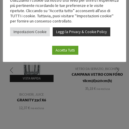
Utilizziamo i cookie sul nostro sito Web per offrirti l'esperienza
Devi
effettuare l’accesso
per pubblicare una recensione.
più pertinente ricordando le tue preferenze e le visite
ripetute. Cliccando su “Accetta tutto” acconsenti all'uso di
TUTTI i cookie. Tuttavia, puoi visitare "Impostazioni cookie"
per fornire un consenso controllato.
PRODOTTI CORRELATI
Impostazioni Cookie
Leggi la Privacy & Cookie Policy
ESAURITO
Accetta Tutti
VISTA RAPIDA
ESAURITO
VETRO DA SERVIZIO
,
BICCHIERI
CAMPANA VETRO CON FORO
VISTA RAPIDA
18cm(d)x20cm(h)
35,18
€
iva esclusa
BICCHIERI
,
JUICE
GRANITY 35cl X6
12,37
€
iva esclusa