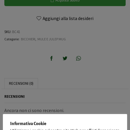
Acquista Subito
Aggiungi alla lista desideri
SKU:
BC41
Categorie:
BICCHIERI
,
MULE E JULEP MUG
RECENSIONI (0)
RECENSIONI
Ancora non ci sono recensioni.
RECENSISCI PER PRIMO “JULEP MUG 40CL”
Informativa Cookie