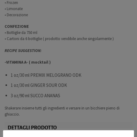
• Frozen
• Limonate
• Decorazione
CONFEZIONE
• Bottiglie da 750 ml
• Cartoni da 6 bottiglie ( prodotto vendibile anche singolarmente )
RECIPE SUGGESTION:
-VITAMINA A- ( mocktail )
1 oz/30 ml PREMIX MELOGRANO ODK
1 oz/30 ml GINGER SOUR ODK
3 oz/90 ml SUCCO ANANAS
Shakerare insieme tutti gli ingredienti e versare in un bicchiere pieno di
ghiaccio.
DETTAGLI PRODOTTO