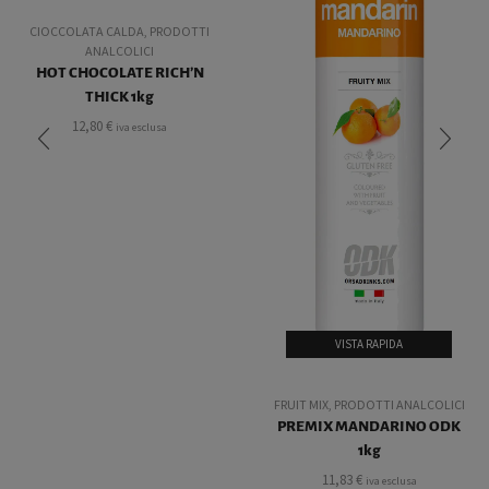
CIOCCOLATA CALDA
,
PRODOTTI
ANALCOLICI
HOT CHOCOLATE RICH’N
THICK 1kg
12,80
€
iva esclusa
VISTA RAPIDA
FRUIT MIX
,
PRODOTTI ANALCOLICI
PREMIX MANDARINO ODK
1kg
11,83
€
iva esclusa