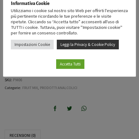
33 disponibili
Informativa Cookie
Utilizziamo i cookie sul nostro sito Web per offrirti l'esperienza
più pertinente ricordando le tue preferenze e le visite
Aggiungi al carrello
ripetute. Cliccando su “Accetta tutto” acconsenti all'uso di
TUTTI i cookie. Tuttavia, puoi visitare "Impostazioni cookie"
per fornire un consenso controllato.
OPPURE
Impostazioni Cookie
Leggi la Privacy & Cookie Policy
Acquista Subito
Accetta Tutti
Aggiungi alla lista desideri
SKU:
PM06
Categorie:
FRUIT MIX
,
PRODOTTI ANALCOLICI
RECENSIONI (0)