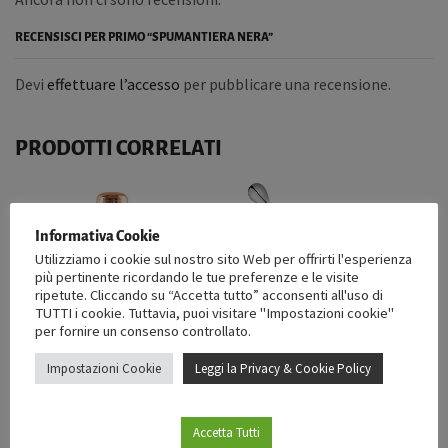
RECENSISCI PER PRIMO “SPUMANTIERA NERA”
Devi
effettuare l’accesso
per pubblicare una recensione.
PRODOTTI CORRELATI
Informativa Cookie
Utilizziamo i cookie sul nostro sito Web per offrirti l'esperienza
più pertinente ricordando le tue preferenze e le visite
ESAURITO
ESAURITO
ripetute. Cliccando su “Accetta tutto” acconsenti all'uso di
TUTTI i cookie. Tuttavia, puoi visitare "Impostazioni cookie"
per fornire un consenso controllato.
VISTA RAPIDA
VISTA RAPIDA
Impostazioni Cookie
Leggi la Privacy & Cookie Policy
ATTREZZATURA BARTENDER
,
SHAKER
ATTREZZATURA BARTENDER
,
BARSPOON
COBBLER SHAKER
Accetta Tutti
BARSPOON TEARDROP 40cm
CONTINENTAL COPPER 500ML