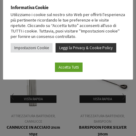
Informativa Cookie
RECENSISCI PER PRIMO “STOPPER SALVA FRESCHEZZA 6,5X6X4,7CM”
Utilizziamo i cookie sul nostro sito Web per offrirti l'esperienza
più pertinente ricordando le tue preferenze e le visite
Devi
effettuare l’accesso
per pubblicare una recensione.
ripetute. Cliccando su “Accetta tutto” acconsenti all'uso di
TUTTI i cookie. Tuttavia, puoi visitare "Impostazioni cookie"
per fornire un consenso controllato.
PRODOTTI CORRELATI
Impostazioni Cookie
Leggi la Privacy & Cookie Policy
Accetta Tutti
VISTA RAPIDA
VISTA RAPIDA
ATTREZZATURA BARTENDER
,
ATTREZZATURA BARTENDER
,
CANNUCCE
BARSPOON
CANNUCCE IN ACCIAIO 21cm
BARSPOON FORK SILVER
10pz
30cm