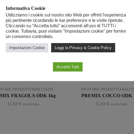
RECENSISCI PER PRIMO “SY
Informativa Cookie
Utilizziamo i cookie sul nostro sito Web per offrirti l'esperienza
più pertinente ricordando le tue preferenze e le visite ripetute.
Devi
effettuare l’accesso
per 
Cliccando su “Accetta tutto” acconsenti all'uso di TUTTI i
cookie. Tuttavia, puoi visitare "Impostazioni cookie" per fornire
un consenso controllato.
Impostazioni Cookie
Leggi la Privacy & Cookie Policy
Accetta Tutti
IT MIX
,
PRODOTTI ANALCOLICI
FRUIT MIX
,
PRODOTTI ANALCO
MIX FRAGOLA ODK 1kg
PREMIX COCCO ODK 
11,83
€
11,83
€
iva esclusa
iva esclusa