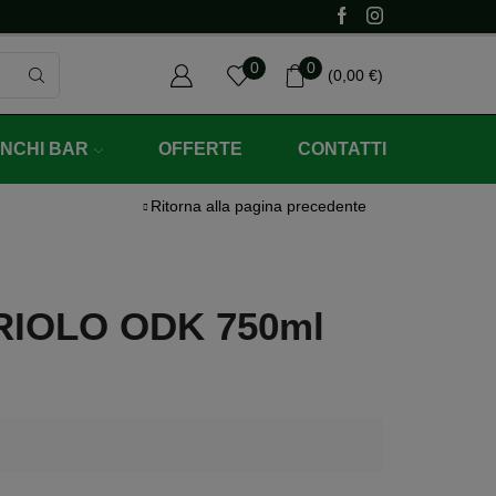
Un regalo con un ordine minimo di 60€ (iv
0
0
(
0,00
€
)
ANCHI BAR
OFFERTE
CONTATTI
Ritorna alla pagina precedente
RIOLO ODK 750ml