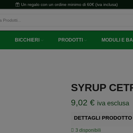
Un regalo con un ordine minimo di 60€ (iva inclusa)
BICCHIERI
PRODOTTI
MODULI E B
SYRUP CET
9,02
€
iva esclusa
DETTAGLI PRODOTTO
3 disponibili