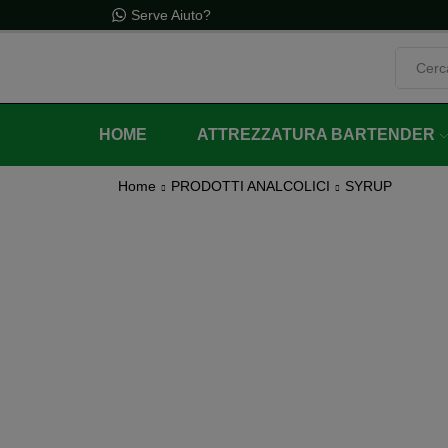
alo con un ordine minimo di 60€ (iva inclusa)
Serve Aiuto?
HOME
ATTREZZATURA BARTENDER
Home
PRODOTTI ANALCOLICI
SYRUP