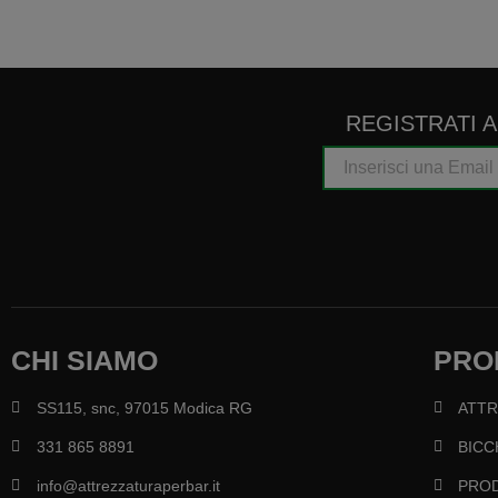
REGISTRATI 
CHI SIAMO
PRO
SS115, snc, 97015 Modica RG
ATT
331 865 8891
BICC
info@attrezzaturaperbar.it
PROD