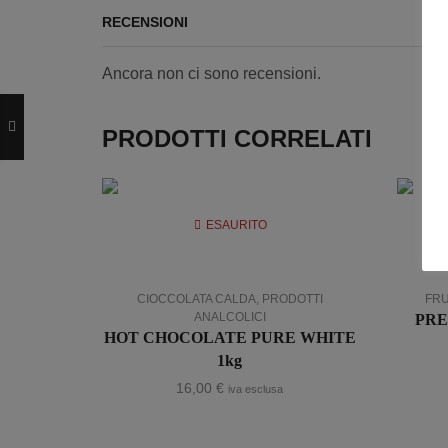
RECENSIONI
Ancora non ci sono recensioni.
PRODOTTI CORRELATI
ESAURITO
CIOCCOLATA CALDA
,
PRODOTTI
FRU
ANALCOLICI
PRE
HOT CHOCOLATE PURE WHITE
1kg
16,00
€
iva esclusa