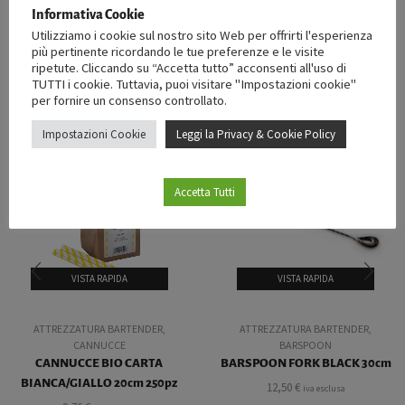
RECENSISCI PER PRIMO “BITTER BOTTLE SKULL CLEAR 30ML”
Informativa Cookie
Utilizziamo i cookie sul nostro sito Web per offrirti l'esperienza
Devi
effettuare l’accesso
per pubblicare una recensione.
più pertinente ricordando le tue preferenze e le visite
ripetute. Cliccando su “Accetta tutto” acconsenti all'uso di
TUTTI i cookie. Tuttavia, puoi visitare "Impostazioni cookie"
per fornire un consenso controllato.
PRODOTTI CORRELATI
Impostazioni Cookie
Leggi la Privacy & Cookie Policy
Accetta Tutti
VISTA RAPIDA
VISTA RAPIDA
ATTREZZATURA BARTENDER
,
ATTREZZATURA BARTENDER
,
CANNUCCE
BARSPOON
CANNUCCE BIO CARTA
BARSPOON FORK BLACK 30cm
BIANCA/GIALLO 20cm 250pz
12,50
€
iva esclusa